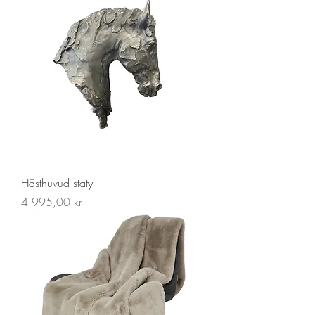
Hästhuvud staty
Pris
4 995,00 kr