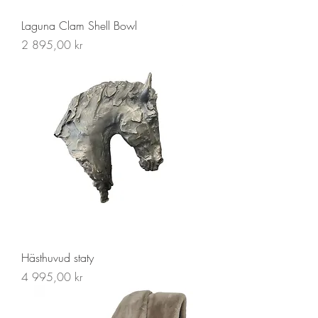
Laguna Clam Shell Bowl
Pris
2 895,00 kr
Hästhuvud staty
Pris
4 995,00 kr