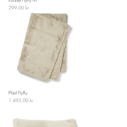
Kudde Flyffy M
Pris
299,00 kr
Pläd Flyffy
Pris
1 495,00 kr