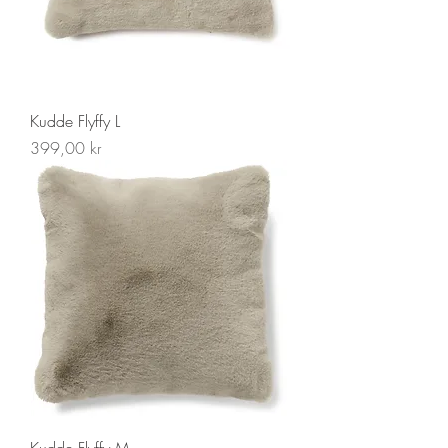
Kudde Flyffy L
Pris
399,00 kr