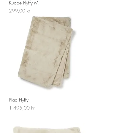
Kudde Flyffy M
Pris
299,00 kr
Pläd Flyffy
Pris
1 495,00 kr