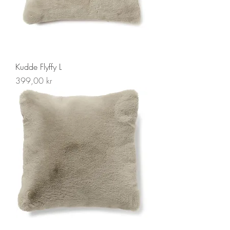
Kudde Flyffy L
Pris
399,00 kr