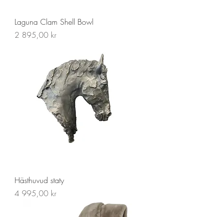
Laguna Clam Shell Bowl
Pris
2 895,00 kr
Hästhuvud staty
Pris
4 995,00 kr