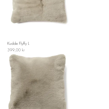
Kudde Flyffy L
Pris
399,00 kr