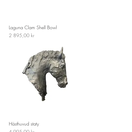
Laguna Clam Shell Bowl
Pris
2 895,00 kr
Hästhuvud staty
Pris
4 995,00 kr