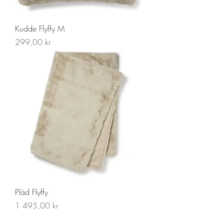
Kudde Flyffy M
Pris
299,00 kr
Pläd Flyffy
Pris
1 495,00 kr