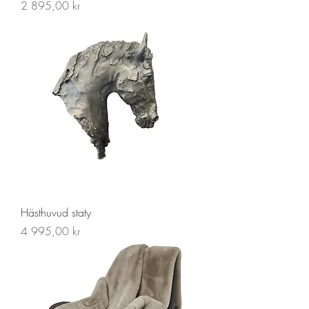
Pris
2 895,00 kr
Hästhuvud staty
Pris
4 995,00 kr