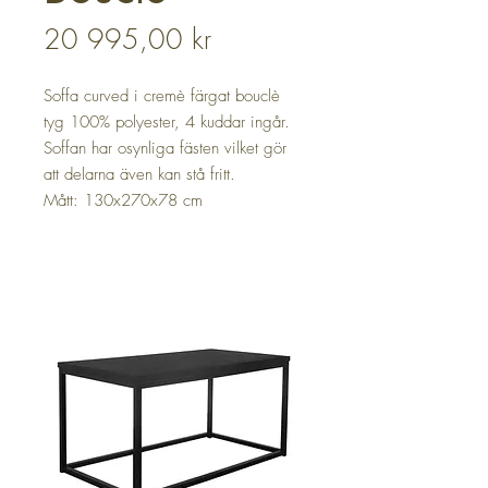
Pris
20 995,00 kr
Soffa curved i cremè färgat bouclè
tyg 100% polyester, 4 kuddar ingår.
Soffan har osynliga fästen vilket gör
att delarna även kan stå fritt.
Mått: 130x270x78 cm