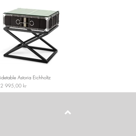
idetable Astoria Eichholtz
ris
2 995,00 kr
Upp