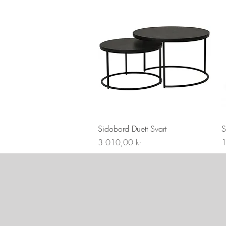
Sidobord Duett Svart
S
Pris
P
3 010,00 kr
1