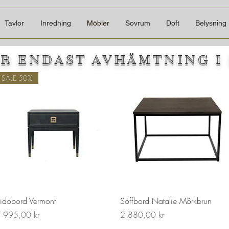
Tavlor
Inredning
Möbler
Sovrum
Doft
Belysning
R ENDAST AVHÄMTNING I 
SALE 50%
idobord Vermont
Soffbord Natalie Mörkbrun
ris
Pris
 995,00 kr
2 880,00 kr