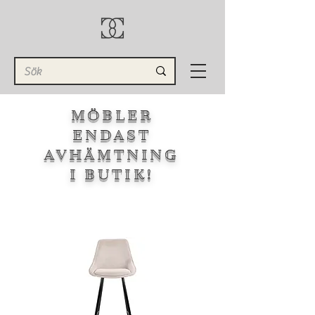
MÖBLER
ENDAST
AVHÄMTNING
I BUTIK!