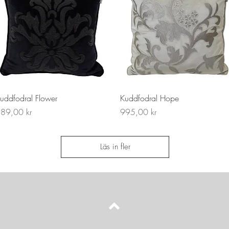
Snabbvisning
Snabbvisning
uddfodral Flower
Kuddfodral Hope
ris
Pris
89,00 kr
995,00 kr
Läs in fler
Upp