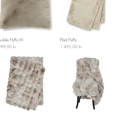
Snabbvisning
Snabbvisning
udde Flyffy M
Pläd Flyffy
ris
Pris
99,00 kr
1 495,00 kr