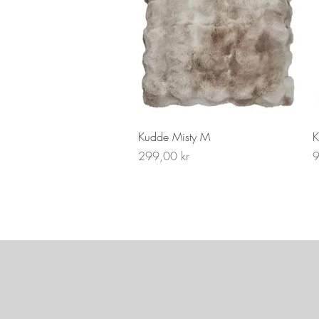
Snabbvisning
Kudde Misty M
K
Pris
P
299,00 kr
9