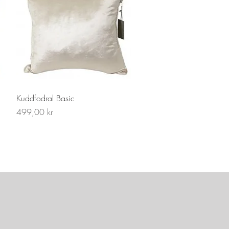
Snabbvisning
Kuddfodral Basic
Pris
499,00 kr