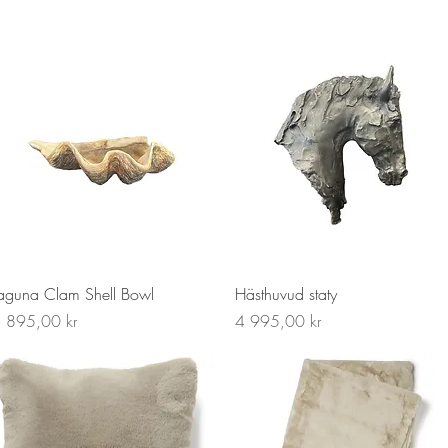
Snabbvisning
Snabbvisning
aguna Clam Shell Bowl
Hästhuvud staty
ris
Pris
 895,00 kr
4 995,00 kr