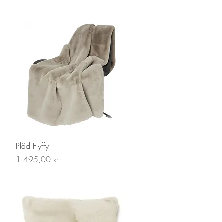
Snabbvisning
Pläd Flyffy
Pris
1 495,00 kr