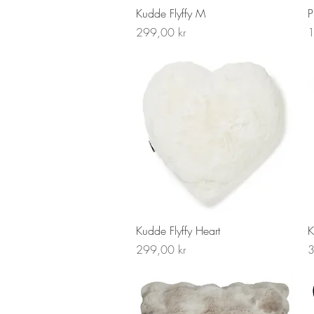
Snabbvisning
Kudde Flyffy M
P
Pris
P
299,00 kr
1
Snabbvisning
Kudde Flyffy Heart
K
Pris
P
299,00 kr
3