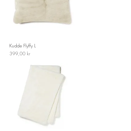
Snabbvisning
Kudde Flyffy L
Pris
399,00 kr