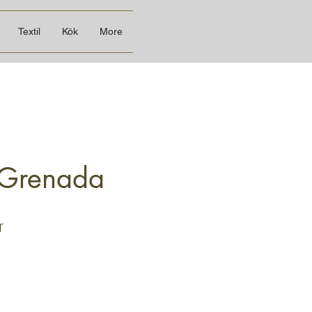
Textil
Kök
More
 Grenada
Pris
r