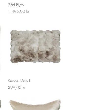
Snabbvisning
Pläd Flyffy
Pris
1 495,00 kr
Snabbvisning
Kudde Misty L
Pris
399,00 kr