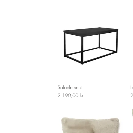
Snabbvisning
Sofaelement
L
Pris
P
2 190,00 kr
2