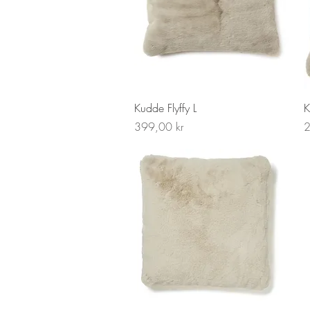
Snabbvisning
Kudde Flyffy L
K
Pris
P
399,00 kr
2