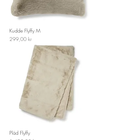
Kudde Flyffy M
Pris
299,00 kr
Pläd Flyffy