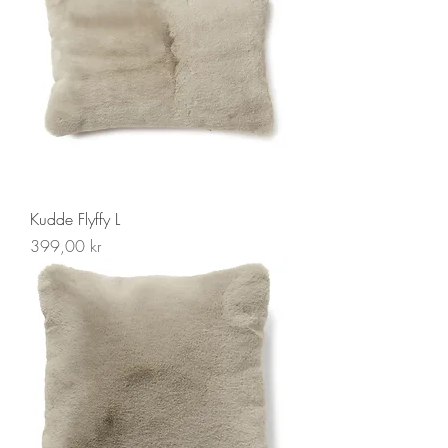
Kudde Flyffy L
Pris
399,00 kr