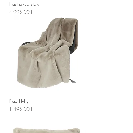
Hästhuvud staty
Pris
4 995,00 kr
Pläd Flyffy
Pris
1 495,00 kr