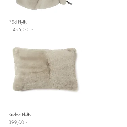
Pläd Flyffy
Pris
1 495,00 kr
Kudde Flyffy L
Pris
399,00 kr