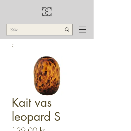
Kait vas
leopard S
Pris
129,00 kr