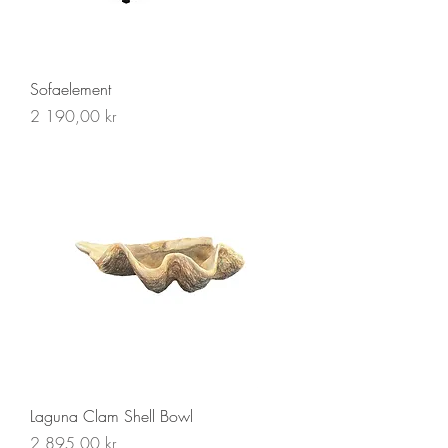
Sofaelement
Pris
2 190,00 kr
Laguna Clam Shell Bowl
Pris
2 895,00 kr