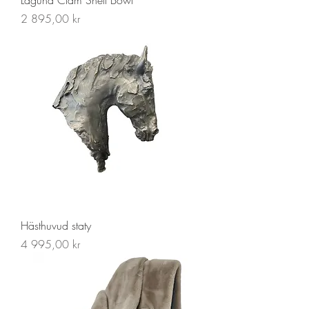
Laguna Clam Shell Bowl
Pris
2 895,00 kr
Hästhuvud staty
Pris
4 995,00 kr