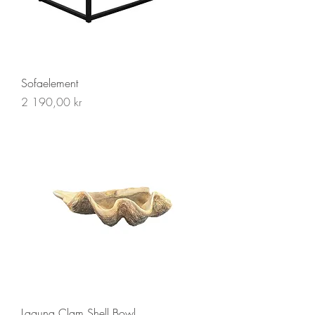
Sofaelement
Pris
2 190,00 kr
Laguna Clam Shell Bowl