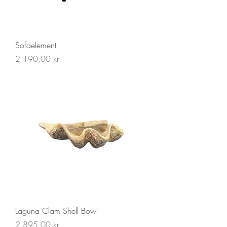
Sofaelement
Pris
2 190,00 kr
Laguna Clam Shell Bowl
Pris
2 895,00 kr