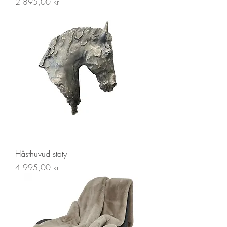
Pris
2 895,00 kr
Hästhuvud staty
Pris
4 995,00 kr